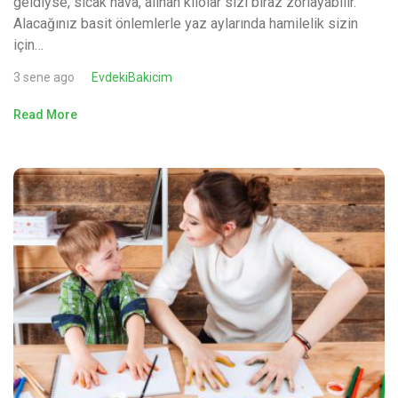
geldiyse, sıcak hava, alınan kilolar sizi biraz zorlayabilir.
Alacağınız basit önlemlerle yaz aylarında hamilelik sizin
için…
3 sene ago
EvdekiBakicim
Read More