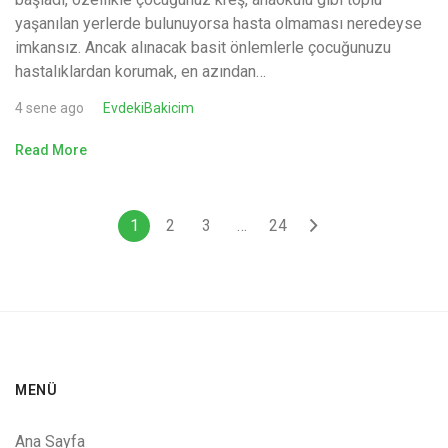
yaşanılan yerlerde bulunuyorsa hasta olmaması neredeyse
imkansız. Ancak alınacak basit önlemlerle çocuğunuzu
hastalıklardan korumak, en azından…
4 sene ago
EvdekiBakicim
Read More
1
2
3
…
24
MENÜ
Ana Sayfa