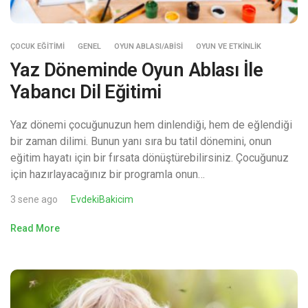
ÇOCUK EĞITIMI
GENEL
OYUN ABLASI/ABISI
OYUN VE ETKINLIK
Yaz Döneminde Oyun Ablası İle
Yabancı Dil Eğitimi
Yaz dönemi çocuğunuzun hem dinlendiği, hem de eğlendiği
bir zaman dilimi. Bunun yanı sıra bu tatil dönemini, onun
eğitim hayatı için bir fırsata dönüştürebilirsiniz. Çocuğunuz
için hazırlayacağınız bir programla onun…
3 sene ago
EvdekiBakicim
Read More