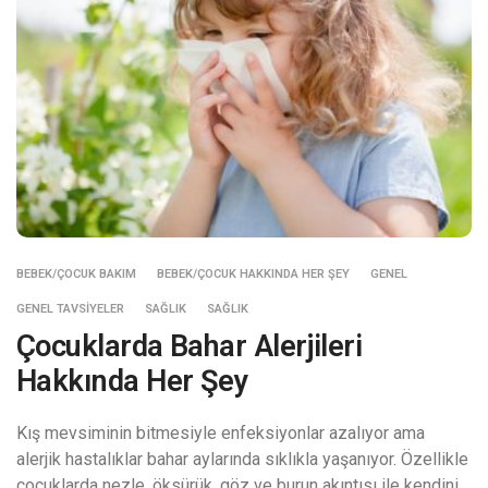
BEBEK/ÇOCUK BAKIM
BEBEK/ÇOCUK HAKKINDA HER ŞEY
GENEL
GENEL TAVSIYELER
SAĞLIK
SAĞLIK
Çocuklarda Bahar Alerjileri
Hakkında Her Şey
Kış mevsiminin bitmesiyle enfeksiyonlar azalıyor ama
alerjik hastalıklar bahar aylarında sıklıkla yaşanıyor. Özellikle
çocuklarda nezle, öksürük, göz ve burun akıntısı ile kendini