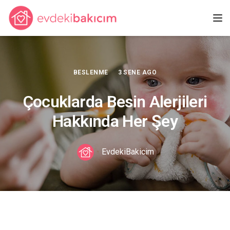
Tog
BESLENME
3 SENE AGO
Çocuklarda Besin Alerjileri
Hakkında Her Şey
EvdekiBakicim