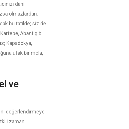
cınızı dahil
azsa olmazlardan.
cak bu tatilde; siz de
 Kartepe, Abant gibi
anız; Kapadokya,
uğuna ufak bir mola,
el ve
erini değerlendirmeye
etkili zaman