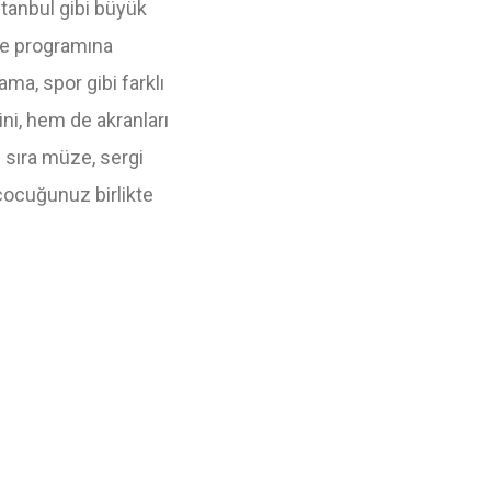
stanbul gibi büyük
ye programına
a, spor gibi farklı
ni, hem de akranları
ı sıra müze, sergi
 çocuğunuz birlikte