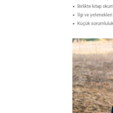
Birlikte kitap oku
İlgi ve yetenekler
Küçük sorumlulukla