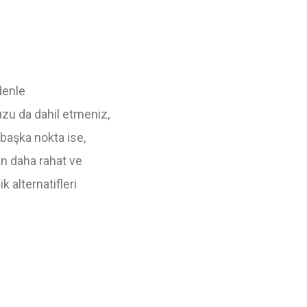
denle
zu da dahil etmeniz,
 başka nokta ise,
an daha rahat ve
k alternatifleri