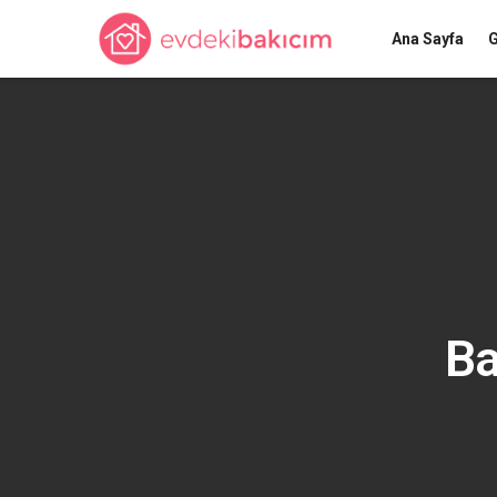
Ana Sayfa
G
Ba