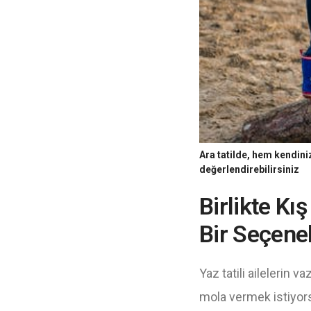
Ara tatilde, hem kendiniz
değerlendirebilirsiniz
Birlikte Kı
Bir Seçenek
Yaz tatili ailelerin 
mola vermek istiyorsan