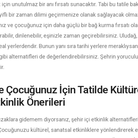
in unutulmaz bir anı fırsatı sunacaktır. Tabi bu tatile bakı
yifli bir zaman dilimi geçirmenize olanak sağlayacak olm
nız ve çocuğunuz için daha güçlü bir bağ kurma fırsatı ola
bilir, dinlenebilir, eşinizle zaman geçirebilirsiniz. Uludağ,
 ideal yerlerdendir. Bunun yanı sıra tarihi yerlere meraklıys
bi alternatifleri de değerlendirebilirsiniz. Şehrin yorucul
r.
e Çocuğunuz İçin Tatilde Kültür
kinlik Önerileri
uzaklara gidemem diyorsanız, şehir içi etkinlik alternatifl
 Çocuğunuzu kültürel, sanatsal etkinliklere yönlendirerek 