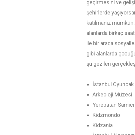
geçirmesini ve geliş
şehirlerde yaşıyors
katılmanız mümkün. Ç
alanlarda birkaç saa
ile bir arada sosyall
gibi alanlarda çocuğ
şu gezileri gerçekleşt
İstanbul Oyuncak
Arkeoloji Müzesi
Yerebatan Sarnıcı
Kidzmondo
Kidzania