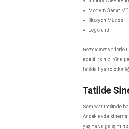
İstanbul Akvaryu
Modern Sanat Mü
İllüzyon Müzesi
Legoland
Gezdiğiniz yerlerle 
edebilirsiniz. Yine p
tatilde tiyatro etkinl
Tatilde Si
Sömestr tatilinde bak
Ancak evde sinema ke
yaşına ve gelişimine