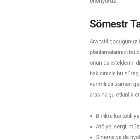
öneriyoruz.
Sömestr Tat
Ara tatil çocuğunuz
planlamalarınızı bu
onun da isteklerini d
bakıcınızla bu süreç 
verimli bir zaman geç
arasına şu etkinlikleri
Birlikte kış tatili y
Atölye, sergi, müze
Sinema ya da tiyat