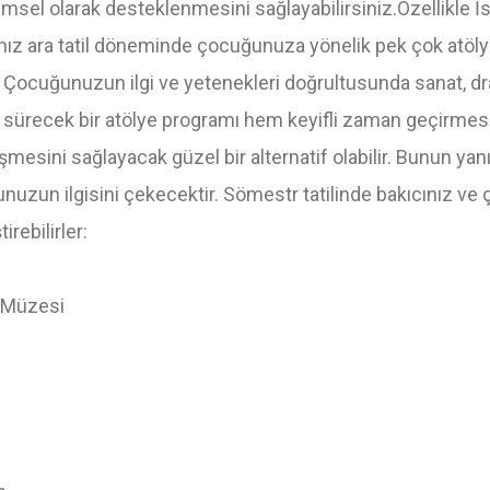
imsel olarak desteklenmesini sağlayabilirsiniz.Özellikle İ
anız ara tatil döneminde çocuğunuza yönelik pek çok atöl
ocuğunuzun ilgi ve yetenekleri doğrultusunda sanat, dram
t sürecek bir atölye programı hem keyifli zaman geçirmesi
eşmesini sağlayacak güzel bir alternatif olabilir. Bunun yan
unuzun ilgisini çekecektir. Sömestr tatilinde bakıcınız ve
irebilirler:
 Müzesi