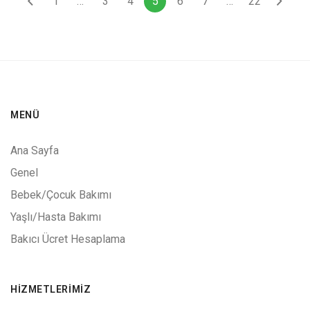
1
…
3
4
5
6
7
…
22
MENÜ
Ana Sayfa
Genel
Bebek/Çocuk Bakımı
Yaşlı/Hasta Bakımı
Bakıcı Ücret Hesaplama
HIZMETLERIMIZ