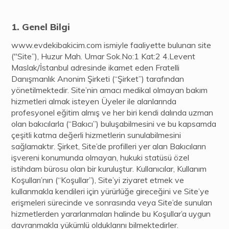
Genel Bilgi
www.evdekibakicim.com ismiyle faaliyette bulunan site
("Site”), Huzur Mah. Umar Sok.No:1 Kat:2 4.Levent
Maslak/İstanbul adresinde ikamet eden Fratelli
Danışmanlık Anonim Şirketi (“Şirket”) tarafından
yönetilmektedir. Site’nin amacı medikal olmayan bakım
hizmetleri almak isteyen Üyeler ile alanlarında
profesyonel eğitim almış ve her biri kendi dalında uzman
olan bakıcılarla (“Bakıcı”) buluşabilmesini ve bu kapsamda
çeşitli katma değerli hizmetlerin sunulabilmesini
sağlamaktır. Şirket, Site’de profilleri yer alan Bakıcıların
işvereni konumunda olmayan, hukuki statüsü özel
istihdam bürosu olan bir kuruluştur. Kullanıcılar, Kullanım
Koşulları’nın (“Koşullar”), Site’yi ziyaret etmek ve
kullanmakla kendileri için yürürlüğe gireceğini ve Site’ye
erişmeleri sürecinde ve sonrasında veya Site’de sunulan
hizmetlerden yararlanmaları halinde bu Koşullar’a uygun
davranmakla yükümlü olduklarını bilmektedirler.